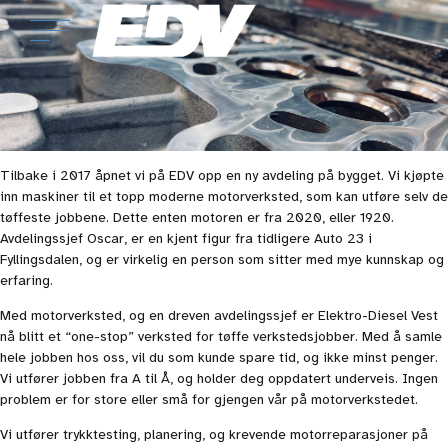
Tilbake i 2017 åpnet vi på EDV opp en ny avdeling på bygget. Vi kjøpte
inn maskiner til et topp moderne motorverksted, som kan utføre selv de
tøffeste jobbene. Dette enten motoren er fra 2020, eller 1920.
Avdelingssjef Oscar, er en kjent figur fra tidligere Auto 23 i
Fyllingsdalen, og er virkelig en person som sitter med mye kunnskap og
erfaring.
Med motorverksted, og en dreven avdelingssjef er Elektro-Diesel Vest
nå blitt et “one-stop” verksted for tøffe verkstedsjobber. Med å samle
hele jobben hos oss, vil du som kunde spare tid, og ikke minst penger.
Vi utfører jobben fra A til Å, og holder deg oppdatert underveis. Ingen
problem er for store eller små for gjengen vår på motorverkstedet.
Vi utfører trykktesting, planering, og krevende motorreparasjoner på