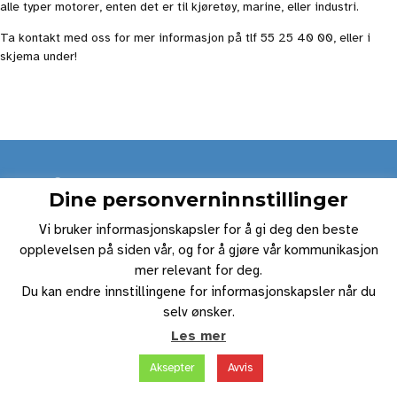
alle typer motorer, enten det er til kjøretøy, marine, eller industri.
Ta kontakt med oss for mer informasjon på tlf 55 25 40 00, eller i
skjema under!
Dine personverninnstillinger
Telefon
Epost
Vi bruker informasjonskapsler for å gi deg den beste
+47 55 25 40 00
firmapost@edv.no
opplevelsen på siden vår, og for å gjøre vår kommunikasjon
mer relevant for deg.
Du kan endre innstillingene for informasjonskapsler når du
selv ønsker.
Laga med tålmodighet.
Les mer
Aksepter
Avvis