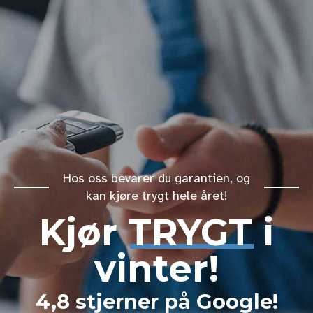
Hos oss bevarer du garantien, og
kan kjøre trygt hele året!
Kjør
TRYGT
i
vinter!
Utforska Spännande
Utforsk de Unike
Parhaat
4,8 stjerner på Google!