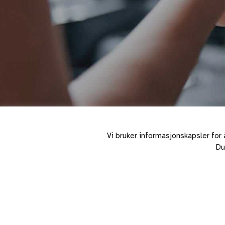
Utforska Spä
Utforsk de Unike 
Parhaat Vedonlyö
Den svenska spelmarknaden har alltid varit dynamisk och i
I den stadig voksende verden av nettcasinoer er det viktig f
Vedonlyönti on suomalaisten keskuudessa suosittu ajanvie
erbjuder en spännande upplevelse för spelare som söker bå
det norske markedet ved å kombinere en brukervennlig oppleve
suuntaus on verkkovedonlyönti. Tässä artikkelissa tarkast
Betmaze tunnetaan laajalti alalla ja tarjoaa pelaajille 
Plattformen är känd för sitt omfattande utbud av spelalterna
Med en attraktiv design og et bredt spekter av spill fra kjent
kertoimet ja strategiat, jotka auttavat saamaan voittoja pi
för alla på Corgi Bet. Det ständigt växande utbudet av 
spilleautomater gjø
Ominaisuus
Funksjon
Beskrivelse
Funktion
Beskrivni
Analyysityökalut
Vi bruker informasjonskapsler for 
Spillutvalg
Bredt spekter 
Du
Brett Spelutbud
Från slots ti
Käyttäjäystävällisyys
Kundetjeneste
Døgnåpen suppo
Enkel Navigation
Användarvän
Nykyajan teknologian ansiosta vedonlyönti ei rajoitu pelkäs
En av de fremtredende egenskapene til 500casino er deres
tahansa. Mobiiliversio toimii saumattomas
För de som föredrar att spela på språng, erbjuder Cor
smarttelefonen ell
Turvallisuus on tärkeä tekijä verkkovedonlyönnissä, ja Betma
desktopversionen kan du enkelt övergå mellan enheter utan att