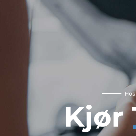
Hos 
Kjør