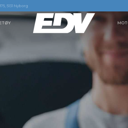
75, 5131 Nyborg
ETØY
MOT