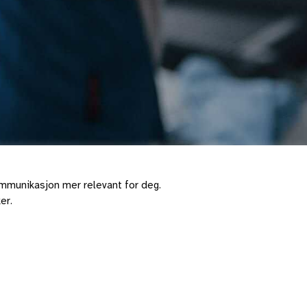
med Corgi Bet
casinoet 500casino
isille Pelaajille
efäster sig denna trend ytterligare. Denna unika plattform
erholdning. 500casino har markert seg som en ledende aktør på
essa vedonlyöntiin liittyy monia mahdollisuuksia, ja yksi
a gränssnitt och omfattande spelutbud har Corgi Bet snabbt
titt på hvordan 500casino skiller seg ut fra konkurrentene og
ja miten
betmaze
voi auttaa sinua löytämään oikeat valinnat.
uttavat ymmärtämään, missä pelaajat voivat löytää parhaat
är ett fan av slots eller föredrar bordsspel, finns det något
lattformens fokus på både klassiske casinospill og moderne
sotaan, mitä etuja Betmaze tarjoaa suomalaisille pelaajille.
aktivt val för dem som söker en pålitlig och engagerande
riasjon og kvalitet.
kommunikasjon mer relevant for deg.
er.
sen alustan, joka mahdollistaa vedonlyönnin missä ja milloin
 enkelt navigere og spille sine favorittspill direkte fra
tipäätöksiä helposti liikkeellä ollessasi.
rtphones och surfplattor. Med samma funktionalitet som
r man befinner seg.
 suojattuja ja heidän asiakastukensa on aina valmis auttamaan
t du alltid har tillgång till dina favoritspel, oavsett var du