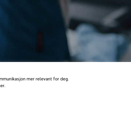
med Corgi Bet
casinoet 500casino
isille Pelaajille
efäster sig denna trend ytterligare. Denna unika plattform
erholdning. 500casino har markert seg som en ledende aktør på
essa vedonlyöntiin liittyy monia mahdollisuuksia, ja yksi
a gränssnitt och omfattande spelutbud har Corgi Bet snabbt
titt på hvordan 500casino skiller seg ut fra konkurrentene og
ja miten
betmaze
voi auttaa sinua löytämään oikeat valinnat.
uttavat ymmärtämään, missä pelaajat voivat löytää parhaat
är ett fan av slots eller föredrar bordsspel, finns det något
lattformens fokus på både klassiske casinospill og moderne
sotaan, mitä etuja Betmaze tarjoaa suomalaisille pelaajille.
aktivt val för dem som söker en pålitlig och engagerande
riasjon og kvalitet.
kommunikasjon mer relevant for deg.
er.
sen alustan, joka mahdollistaa vedonlyönnin missä ja milloin
 enkelt navigere og spille sine favorittspill direkte fra
tipäätöksiä helposti liikkeellä ollessasi.
rtphones och surfplattor. Med samma funktionalitet som
r man befinner seg.
 suojattuja ja heidän asiakastukensa on aina valmis auttamaan
t du alltid har tillgång till dina favoritspel, oavsett var du