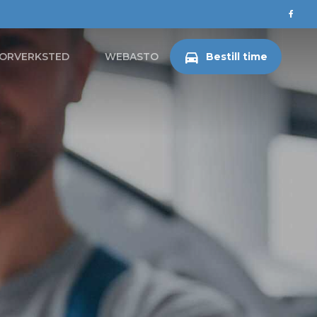
ORVERKSTED
WEBASTO
Bestill time