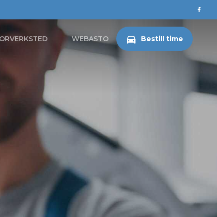
ORVERKSTED
WEBASTO
Bestill time