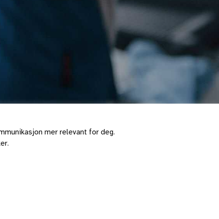
med Corgi Bet
casinoet 500casino
isille Pelaajille
efäster sig denna trend ytterligare. Denna unika plattform
erholdning. 500casino har markert seg som en ledende aktør på
essa vedonlyöntiin liittyy monia mahdollisuuksia, ja yksi
a gränssnitt och omfattande spelutbud har Corgi Bet snabbt
titt på hvordan 500casino skiller seg ut fra konkurrentene og
ja miten
betmaze
voi auttaa sinua löytämään oikeat valinnat.
uttavat ymmärtämään, missä pelaajat voivat löytää parhaat
är ett fan av slots eller föredrar bordsspel, finns det något
lattformens fokus på både klassiske casinospill og moderne
sotaan, mitä etuja Betmaze tarjoaa suomalaisille pelaajille.
aktivt val för dem som söker en pålitlig och engagerande
riasjon og kvalitet.
kommunikasjon mer relevant for deg.
er.
sen alustan, joka mahdollistaa vedonlyönnin missä ja milloin
 enkelt navigere og spille sine favorittspill direkte fra
tipäätöksiä helposti liikkeellä ollessasi.
rtphones och surfplattor. Med samma funktionalitet som
r man befinner seg.
 suojattuja ja heidän asiakastukensa on aina valmis auttamaan
t du alltid har tillgång till dina favoritspel, oavsett var du