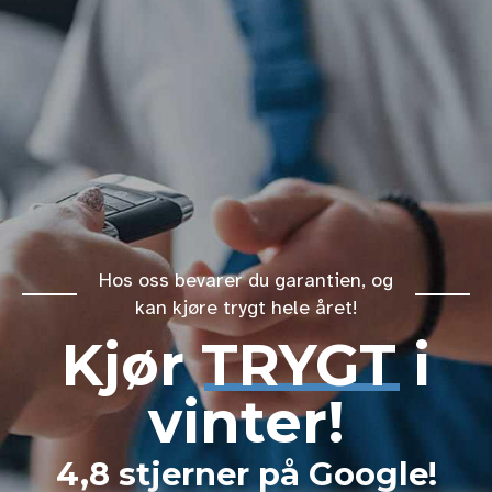
Hos oss bevarer du garantien, og
kan kjøre trygt hele året!
Kjør
TRYGT
i
vinter!
Utforska Spännande
Utforsk de Unike
Parhaat
4,8 stjerner på Google!