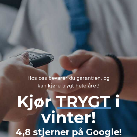
Hos oss bevarer du garantien, og
kan kjøre trygt hele året!
Kjør
TRYGT
i
vinter!
Utforska Spännande
Utforsk de Unike
Parhaat
4,8 stjerner på Google!