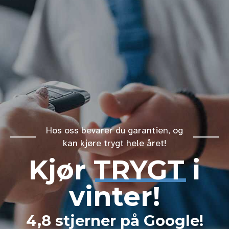
Hos oss bevarer du garantien, og
kan kjøre trygt hele året!
Kjør
TRYGT
i
vinter!
Utforska Spännande
Utforsk de Unike
Parhaat
4,8 stjerner på Google!