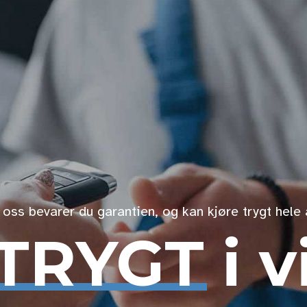
oss bevarer du garantien, og kan kjøre trygt hele 
TRYGT
i v