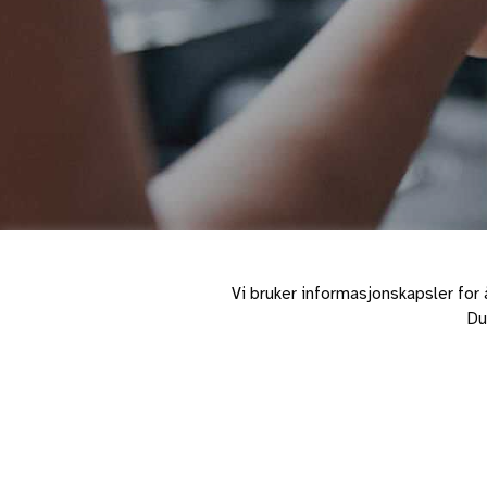
Utforska Spä
Utforsk de Unike 
Parhaat Vedonlyö
Den svenska spelmarknaden har alltid varit dynamisk och i
I den stadig voksende verden av nettcasinoer er det viktig f
Vedonlyönti on suomalaisten keskuudessa suosittu ajanvie
erbjuder en spännande upplevelse för spelare som söker bå
det norske markedet ved å kombinere en brukervennlig oppleve
suuntaus on verkkovedonlyönti. Tässä artikkelissa tarkast
Betmaze tunnetaan laajalti alalla ja tarjoaa pelaajille 
Plattformen är känd för sitt omfattande utbud av spelalterna
Med en attraktiv design og et bredt spekter av spill fra kjent
kertoimet ja strategiat, jotka auttavat saamaan voittoja pi
för alla på Corgi Bet. Det ständigt växande utbudet av 
spilleautomater gjø
Ominaisuus
Funksjon
Beskrivelse
Funktion
Beskrivni
Analyysityökalut
Vi bruker informasjonskapsler for 
Spillutvalg
Bredt spekter 
Du
Brett Spelutbud
Från slots ti
Käyttäjäystävällisyys
Kundetjeneste
Døgnåpen suppo
Enkel Navigation
Användarvän
Nykyajan teknologian ansiosta vedonlyönti ei rajoitu pelkäs
En av de fremtredende egenskapene til 500casino er deres
tahansa. Mobiiliversio toimii saumattomas
För de som föredrar att spela på språng, erbjuder Cor
smarttelefonen ell
Turvallisuus on tärkeä tekijä verkkovedonlyönnissä, ja Betma
desktopversionen kan du enkelt övergå mellan enheter utan att