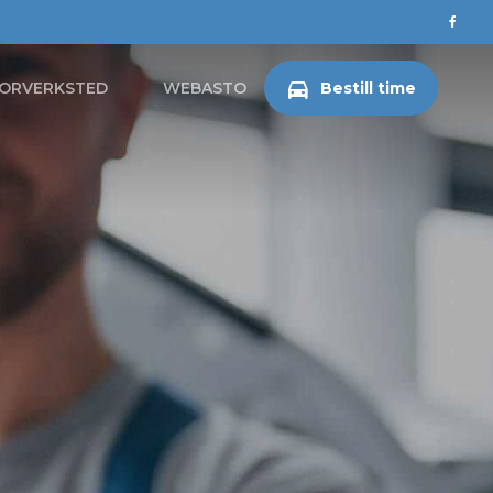
ORVERKSTED
WEBASTO
Bestill time