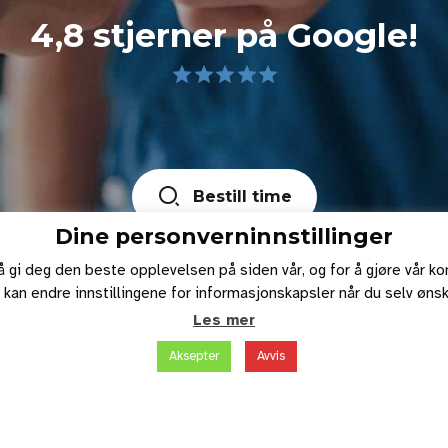
nnande Möjligheter 
Egenskapene til Nett
ntistrategiat Suomala
4,8 stjerner på Google!
nnovativ, och med lanseringen av nya plattformar som Corgi Bet b
or spillere å finne plattformer som tilbyr både sikkerhet og und
te, joka tarjoaa jännitystä ja mahdollisuuden voittaa rahaa. Suom
de underhållning och vinstmöjligheter. Med sitt användarvänlig
lse med et rikt spillutvalg. Denne artikkelen vil ta en nærmere 
elemme suomalaisten pelaajien suosimia vedonlyöntistrategioita 
blivit en favorit bland svenska spelentusiaster.
hva spillere kan forvente når de besøker nettstedet.
kattavan näkemyksen vedonlyöntimarkkinoista. Heidän palvelunsa a
tiv, inklusive både traditionella och moderna spel. Oavsett om du 
e leverandører, sikrer
500casino
en underholdende opplevelse. P
tkällä aikavälillä. Sukelletaan syvemmälle tähän maailmaan ja kat
spel kombinerat med konkurrenskraftiga odds gör det till ett attr
r det til et populært valg blant norske spillere som søker både va
spelupplevelse.
Bestill time
Kuvaus
Dine personverninnstillinger
ng
Tarkat tilastot ja ennusteet vedonlyönnin tueksi.
å gi deg den beste opplevelsen på siden vår, og for å gjøre vår 
av spilleautomater, bordspill og live casino.
 kan endre innstillingene for informasjonskapsler når du selv ønsk
ll live casino, allt finns tillgängligt på ett ställe.
Kätevä käyttöliittymä selkeällä navigoinnilla.
Les mer
rt via live chat og e-post.
Aksepter
Avvis
ligt gränssnitt för smidig navigering.
tään tietokoneen käyttöön. Betmaze tarjoaa myös mobiiliystävälli
 mobilvennlige plattform. Med et responsivt design, kan spillere
ti eri laitteilla, joten voit pysyä ajan tasalla ja tehdä vedonlyön
gi Bet en responsiv mobilversion som är optimerad för både sma
er nettbrettet. Dette gir en sømløs spillopplevelse uansett hvo
ze panostaa tähän erittäin paljon. Heidän maksujärjestelmät ovat
 kompromissa med spelupplevelsen. Mobilversionen säkerställer at