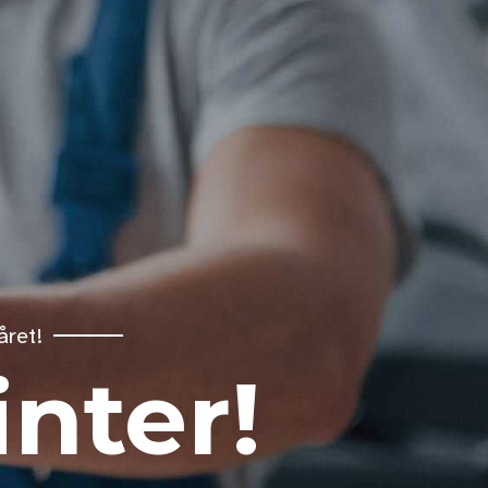
året!
inter!