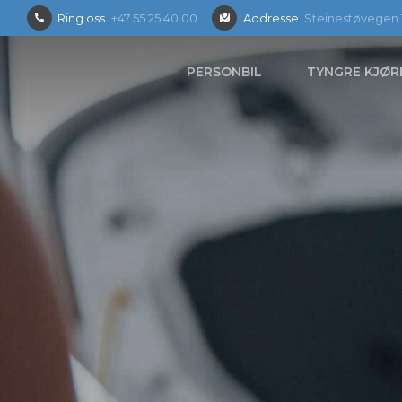
Ring oss
+47 55 25 40 00
Addresse
Steinestøvegen 1
PERSONBIL
TYNGRE KJØR