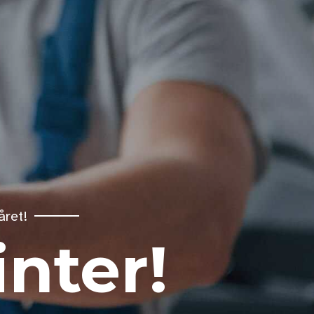
året!
inter!